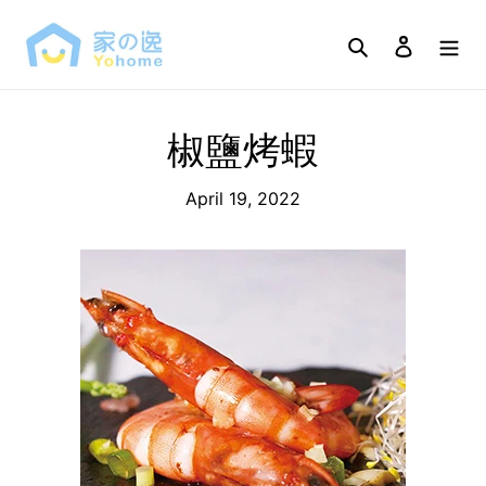
Skip
to
Search
Log in
content
椒鹽烤蝦
April 19, 2022