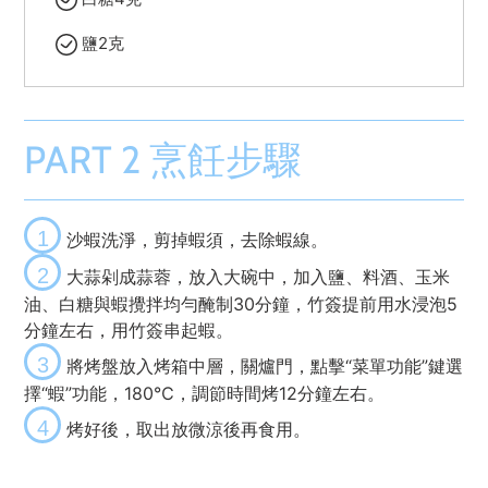
鹽2克
PART 2 烹飪步驟
1
沙蝦洗淨，剪掉蝦須，去除蝦線。
2
大蒜剁成蒜蓉，放入大碗中，加入鹽、料酒、玉米
油、白糖與蝦攪拌均勻醃制30分鐘，竹簽提前用水浸泡5
分鐘左右，用竹簽串起蝦。
3
將烤盤放入烤箱中層，關爐門，點擊“菜單功能”鍵選
擇“蝦”功能，180℃，調節時間烤12分鐘左右。
4
烤好後，取出放微涼後再食用。