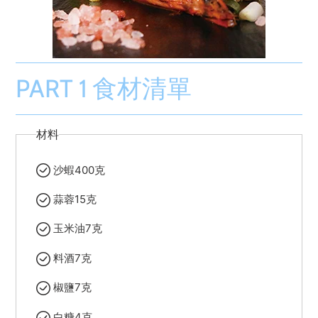
PART 1 食材清單
材料
沙蝦400克
蒜蓉15克
玉米油7克
料酒7克
椒鹽7克
白糖4克