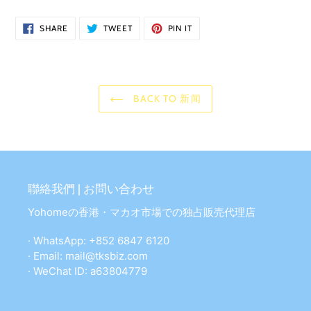
SHARE
TWEET
PIN
SHARE
TWEET
PIN IT
ON
ON
ON
FACEBOOK
TWITTER
PINTEREST
BACK TO 新闻
聯絡我們 | お問い合わせ
Yohomeの香港・マカオ市場での独占販売代理店
· WhatsApp: +852 6847 6120
· Email: mail@tksbiz.com
· WeChat ID: a63804779