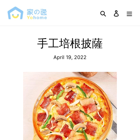
Skip
to
Search
Log in
content
手工培根披薩
April 19, 2022