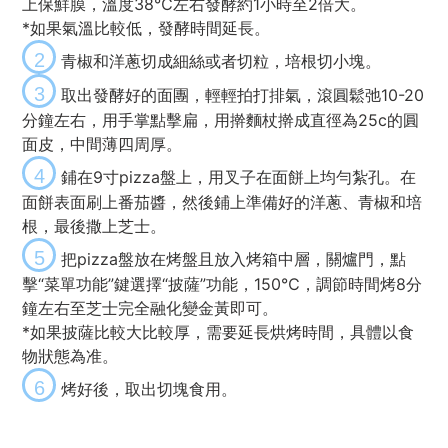
上保鮮膜，溫度38℃左右發酵約1小時至2倍大。
*如果氣溫比較低，發酵時間延長。
2
青椒和洋蔥切成細絲或者切粒，培根切小塊。
3
取出發酵好的面團，輕輕拍打排氣，滾圓鬆弛10-20
分鐘左右，用手掌點擊扁，用擀麵杖擀成直徑為25c的圓
面皮，中間薄四周厚。
4
鋪在9寸pizza盤上，用叉子在面餅上均勻紮孔。在
面餅表面刷上番茄醬，然後鋪上準備好的洋蔥、青椒和培
根，最後撒上芝士。
5
把pizza盤放在烤盤且放入烤箱中層，關爐門，點
擊“菜單功能”鍵選擇“披薩”功能，150℃，調節時間烤8分
鐘左右至芝士完全融化變金黃即可。
*如果披薩比較大比較厚，需要延長烘烤時間，具體以食
物狀態為准。
6
烤好後，取出切塊食用。