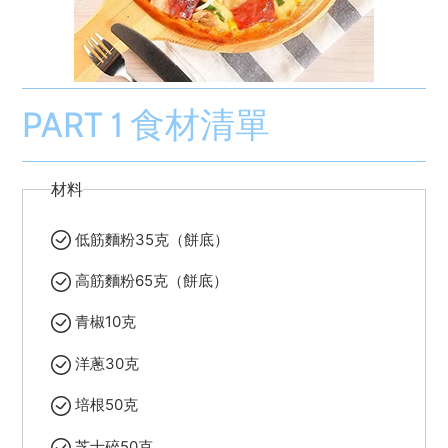
PART 1 食材清單
材料
低筋麵粉35克（餅底）
高筋麵粉65克（餅底）
青椒10克
洋蔥30克
培根50克
芝士碎50克