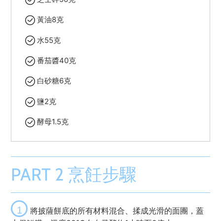
黃油8克
水55克
番茄醬40克
白砂糖6克
鹽2克
酵母1.5克
PART 2 烹飪步驟
1
將披薩餅底的所有材料混合、揉成光滑的面團，蓋