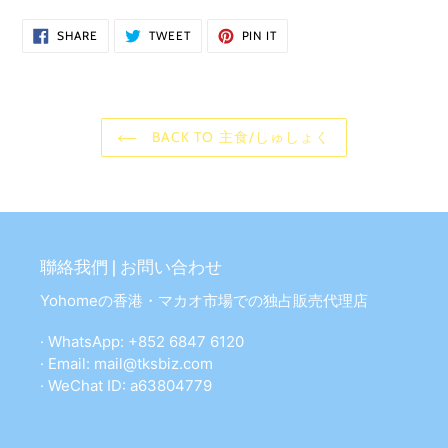
SHARE
TWEET
PIN
SHARE
TWEET
PIN IT
ON
ON
ON
FACEBOOK
TWITTER
PINTEREST
BACK TO 主食/しゅしょく
聯絡我們 | お問い合わせ
Yohomeの香港・マカオ市場での独占販売代理店
· WhatsApp: +852 6847 6120
· Email: mail@tksbiz.com
· WeChat ID: a63804779