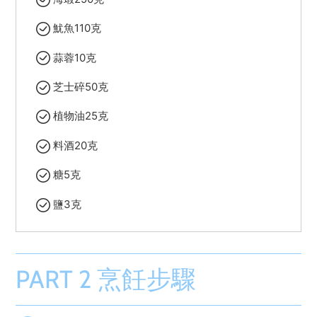
魷魚110克
蒜蓉10克
芝士碎50克
植物油25克
料酒20克
糖5克
鹽3克
PART 2 烹飪步驟