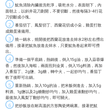
1
魷魚清除內臟後洗乾淨，吸乾水分，表面朝下，內
面朝上，以斜井花刀劃開，不要切斷，然後每隔3-4行花
刀切斷成小塊。
2
番茄切丁、鳳梨切丁、西蘭花切成小朵，雞蛋打散
成雞蛋液備用。
3
燒一鍋水，燒開後把西蘭花放進去焯水2秒左右撈出
備用，接著把魷魚放進去焯水，只要魷魚卷起來即可撈
出。
4
準備一個平底鍋，熱鍋後，倒入15g油，放入蒜蓉爆
香，然後加入海蝦，兩面煎到金黃，倒入15g料酒，再加
入番茄丁、2g鹽、3g糖，轉中火，一起炒均勻，番茄丁
軟了後即可出鍋。
5
重新熱鍋，加入10g的油，把米飯倒進去，加入5g
料酒、1g鹽以及2g糖翻炒均勻，加入雞蛋液翻炒均勻，
最後加入鳳梨丁翻炒均勻，即可關火。
6
把炒飯放在耐高溫的方形陶瓷烤碗裏。接著把魷