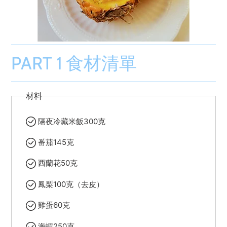
PART 1 食材清單
材料
隔夜冷藏米飯300克
番茄145克
西蘭花50克
鳳梨100克（去皮）
雞蛋60克
海蝦250克