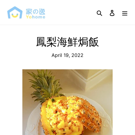
Skip
to
Search
Log in
content
鳳梨海鮮焗飯
April 19, 2022