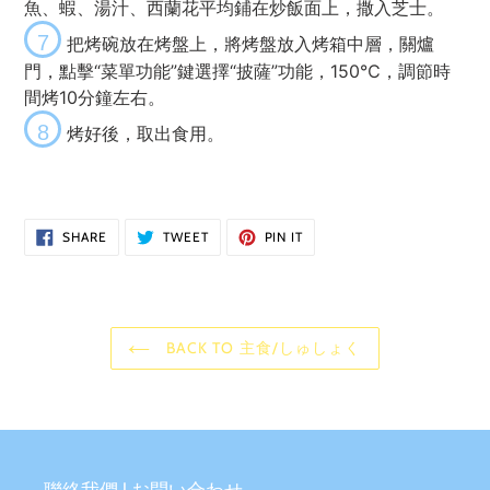
魚、蝦、湯汁、西蘭花平均鋪在炒飯面上，撒入芝士。
7
把烤碗放在烤盤上，將烤盤放入烤箱中層，關爐
門，點擊“菜單功能”鍵選擇“披薩”功能，150℃，調節時
間烤10分鐘左右。
8
烤好後，取出食用。
SHARE
TWEET
PIN
SHARE
TWEET
PIN IT
ON
ON
ON
FACEBOOK
TWITTER
PINTEREST
BACK TO 主食/しゅしょく