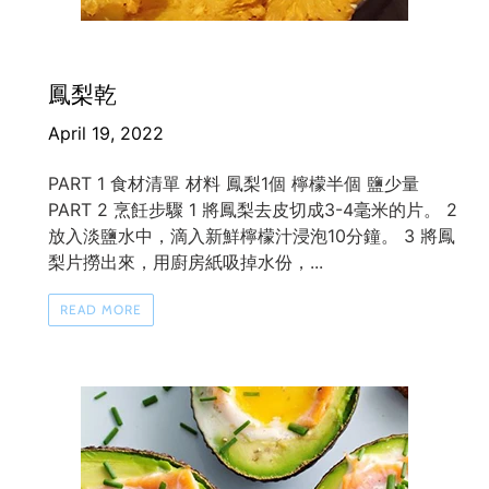
鳳梨乾
April 19, 2022
PART 1 食材清單 材料 鳳梨1個 檸檬半個 鹽少量
PART 2 烹飪步驟 1 將鳳梨去皮切成3-4毫米的片。 2
放入淡鹽水中，滴入新鮮檸檬汁浸泡10分鐘。 3 將鳳
梨片撈出來，用廚房紙吸掉水份，...
READ MORE