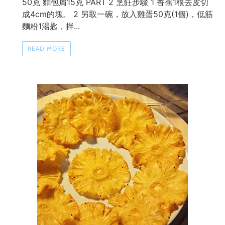
50克 麵包屑15克 PART 2 烹飪步驟 1 香蕉1根去皮切
成4cm的塊。 2 另取一碗，放入雞蛋50克(1個)，低筋
麵粉1湯匙，拌...
READ MORE