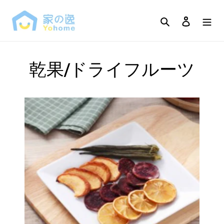
Skip
to
Search
Log in
content
乾果/ドライフルーツ