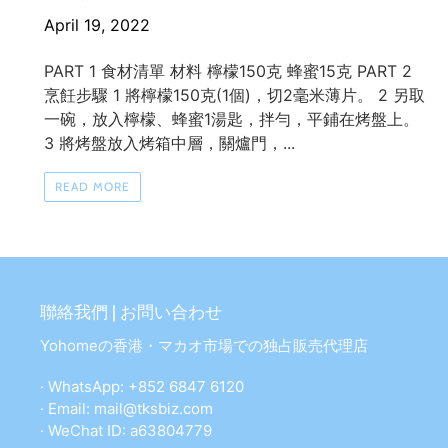
April 19, 2022
PART 1 食材清單 材料 檸檬150克 蜂蜜15克 PART 2
烹飪步驟 1 將檸檬150克(1個)，切2毫米薄片。 2 另取
一碗，放入檸檬、蜂蜜1湯匙，拌勻，平鋪在烤盤上。
3 將烤盤放入烤箱中層，關爐門，...
READ MORE
聯絡我們 | お問い合わせ
Yohomeの香港・マカオ市場での独占販売代理店
· WhatsApp: +852 6847 6120
· Email: mail@tksbiz.com
· WeChat ID: a63804779