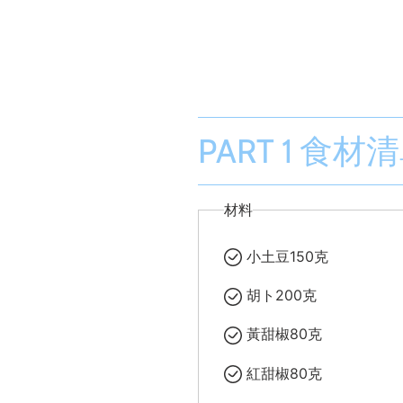
PART 1 食材
材料
小土豆150克
胡ト200克
黃甜椒80克
紅甜椒80克