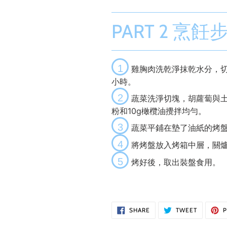
PART 2 烹飪
1
雞胸肉洗乾淨抹乾水分，切
小時。
2
蔬菜洗淨切塊，胡蘿蔔與土
粉和10g橄欖油攪拌均勻。
3
蔬菜平鋪在墊了油紙的烤
4
將烤盤放入烤箱中層，關爐
5
烤好後，取出裝盤食用。
SHARE
TWEET
SHARE
TWEET
P
ON
ON
FACEBOOK
TWITTER