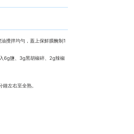
欖油攪拌均勻，蓋上保鮮膜醃制1
6g鹽、3g黑胡椒碎、2g辣椒
2分鐘左右至全熟。