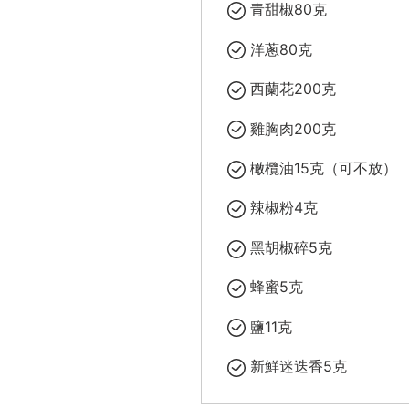
青甜椒80克
洋蔥80克
西蘭花200克
雞胸肉200克
橄欖油15克（可不放）
辣椒粉4克
黑胡椒碎5克
蜂蜜5克
鹽11克
新鮮迷迭香5克