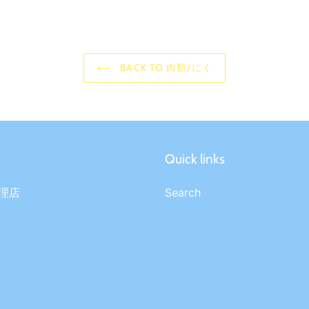
BACK TO 肉類/にく
Quick links
理店
Search