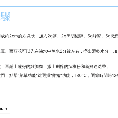
步驟
成約2cm的方塊狀，加入2g鹽、2g黑胡椒碎、5g蜂蜜、5g橄
豆、西藍花可以先在沸水中焯水2分鐘左右，撈出瀝乾水分，加入
盤，再鋪上醃好的雞胸肉，撒上剩餘的辣椒粉和新鮮迷迭香。
門，點擊“菜單功能”鍵選擇“雞翅”功能，180℃，調節時間烤1
PIN
IN IT
ON
PINTEREST