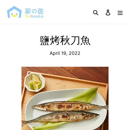
Skip
to
Search
Log in
content
鹽烤秋刀魚
April 19, 2022