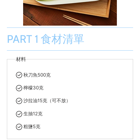
PART 1 食材清單
材料
秋刀魚500克
檸檬30克
沙拉油15克（可不放）
生抽12克
粗鹽5克