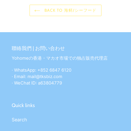
BACK TO 海鲜/シーフード
聯絡我們 | お問い合わせ
Yohomeの香港・マカオ市場での独占販売代理店
· WhatsApp: +852 6847 6120
· Email: mail@tksbiz.com
· WeChat ID: a63804779
Quick links
Search