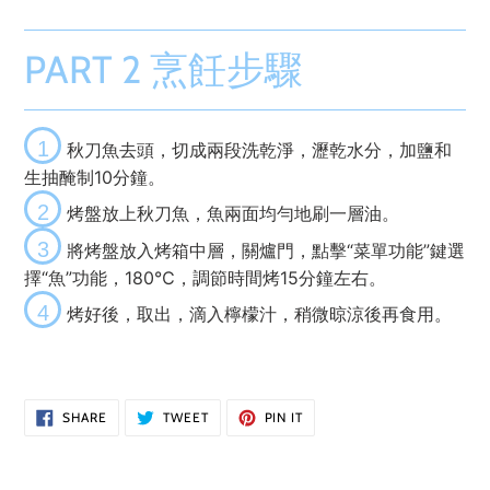
PART 2 烹飪步驟
1
秋刀魚去頭，切成兩段洗乾淨，瀝乾水分，加鹽和
生抽醃制10分鐘。
2
烤盤放上秋刀魚，魚兩面均勻地刷一層油。
3
將烤盤放入烤箱中層，關爐門，點擊“菜單功能”鍵選
擇“魚”功能，180℃，調節時間烤15分鐘左右。
4
烤好後，取出，滴入檸檬汁，稍微晾涼後再食用。
SHARE
TWEET
PIN
SHARE
TWEET
PIN IT
ON
ON
ON
FACEBOOK
TWITTER
PINTEREST