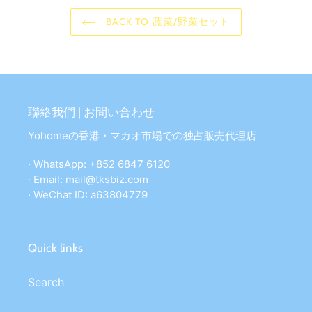
BACK TO 蔬菜/野菜セット
聯絡我們 | お問い合わせ
Yohomeの香港・マカオ市場での独占販売代理店
· WhatsApp: +852 6847 6120
· Email: mail@tksbiz.com
· WeChat ID: a63804779
Quick links
Search