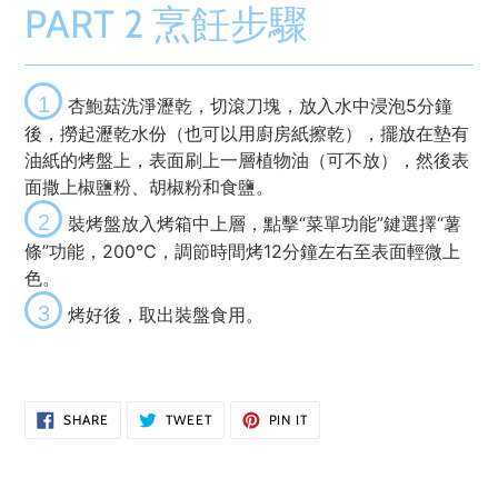
PART 2 烹飪步驟
1
杏鮑菇洗淨瀝乾，切滾刀塊，放入水中浸泡5分鐘
後，撈起瀝乾水份（也可以用廚房紙擦乾），擺放在墊有
油紙的烤盤上，表面刷上一層植物油（可不放），然後表
面撒上椒鹽粉、胡椒粉和食鹽。
2
裝烤盤放入烤箱中上層，點擊“菜單功能”鍵選擇“薯
條”功能，200℃，調節時間烤12分鐘左右至表面輕微上
色。
3
烤好後，取出裝盤食用。
SHARE
TWEET
PIN
SHARE
TWEET
PIN IT
ON
ON
ON
FACEBOOK
TWITTER
PINTEREST