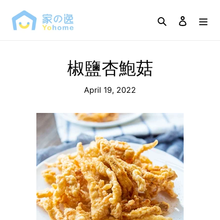
Skip
to
Search
Log in
content
椒鹽杏鮑菇
April 19, 2022