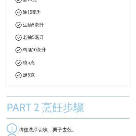
油15毫升
生抽5毫升
老抽5毫升
料酒10毫升
糖5克
鹽5克
PART 2 烹飪步驟
1
將雞洗淨切塊，栗子去殼。