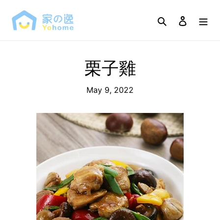
Skip
to
Search
Log in
content
栗子雞
May 9, 2022