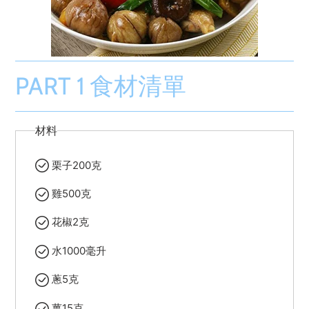
PART 1 食材清單
材料
栗子200克
雞500克
花椒2克
水1000毫升
蔥5克
薑15克