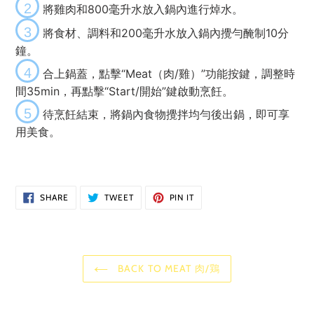
2
將雞肉和800毫升水放入鍋內進行焯水。
3
將食材、調料和200毫升水放入鍋內攪勻醃制10分
鐘。
4
合上鍋蓋，點擊“Meat（肉/雞）”功能按鍵，調整時
間35min，再點擊“Start/開始”鍵啟動烹飪。
5
待烹飪結束，將鍋內食物攪拌均勻後出鍋，即可享
用美食。
SHARE
TWEET
PIN
SHARE
TWEET
PIN IT
ON
ON
ON
FACEBOOK
TWITTER
PINTEREST
BACK TO MEAT 肉/鶏