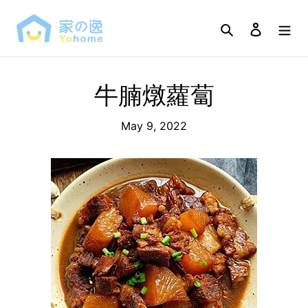
Skip
to
Search
Log in
content
牛腩燉蘿蔔
May 9, 2022