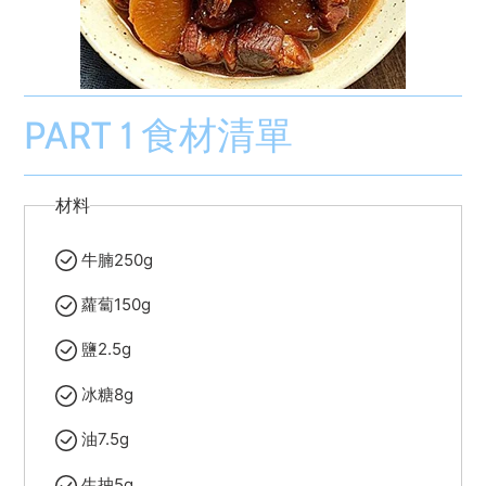
PART 1 食材清單
材料
牛腩250g
蘿蔔150g
鹽2.5g
冰糖8g
油7.5g
生抽5g