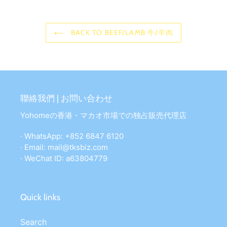
BACK TO BEEF/LAMB 牛/羊肉
聯絡我們 | お問い合わせ
Yohomeの香港・マカオ市場での独占販売代理店
· WhatsApp: +852 6847 6120
· Email: mail@tksbiz.com
· WeChat ID: a63804779
Quick links
Search