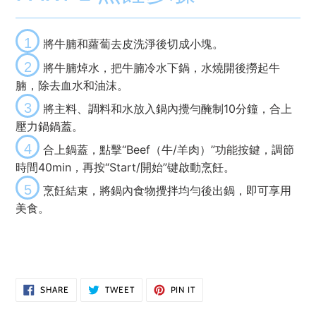
1
將牛腩和蘿蔔去皮洗淨後切成小塊。
2
將牛腩焯水，把牛腩冷水下鍋，水燒開後撈起牛
腩，除去血水和油沫。
3
將主料、調料和水放入鍋內攪勻醃制10分鐘，合上
壓力鍋鍋蓋。
4
合上鍋蓋，點擊“Beef（牛/羊肉）”功能按鍵，調節
時間40min，再
按“Start/開始”键
啟動烹飪。
5
烹飪結束，將鍋內食物攪拌均勻後出鍋，即可享用
美食。
SHARE
TWEET
PIN
SHARE
TWEET
PIN IT
ON
ON
ON
FACEBOOK
TWITTER
PINTEREST