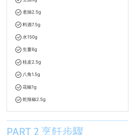
老抽2.5g
料酒7.5g
水150g
生薑6g
桂皮2.5g
八角1.5g
花椒1g
乾辣椒2.5g
PART 2 烹飪步驟